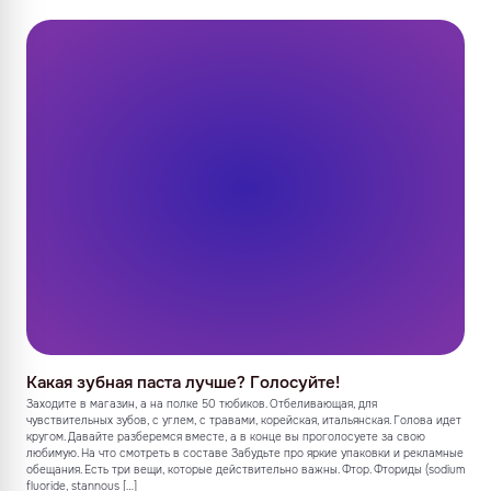
Какая зубная паста лучше? Голосуйте!
Заходите в магазин, а на полке 50 тюбиков. Отбеливающая, для
чувствительных зубов, с углем, с травами, корейская, итальянская. Голова идет
кругом. Давайте разберемся вместе, а в конце вы проголосуете за свою
любимую. На что смотреть в составе Забудьте про яркие упаковки и рекламные
обещания. Есть три вещи, которые действительно важны. Фтор. Фториды (sodium
fluoride, stannous […]