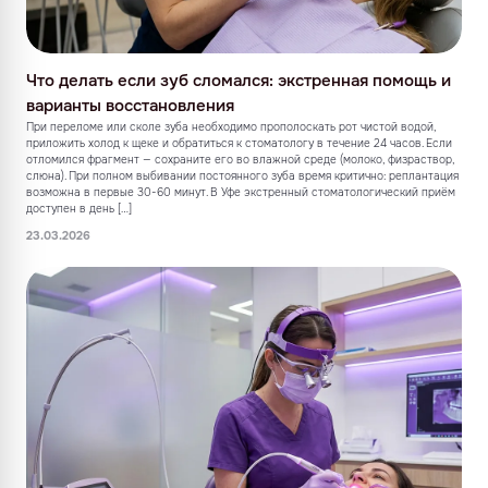
Что делать если зуб сломался: экстренная помощь и
варианты восстановления
При переломе или сколе зуба необходимо прополоскать рот чистой водой,
приложить холод к щеке и обратиться к стоматологу в течение 24 часов. Если
отломился фрагмент — сохраните его во влажной среде (молоко, физраствор,
слюна). При полном выбивании постоянного зуба время критично: реплантация
возможна в первые 30-60 минут. В Уфе экстренный стоматологический приём
доступен в день […]
23.03.2026