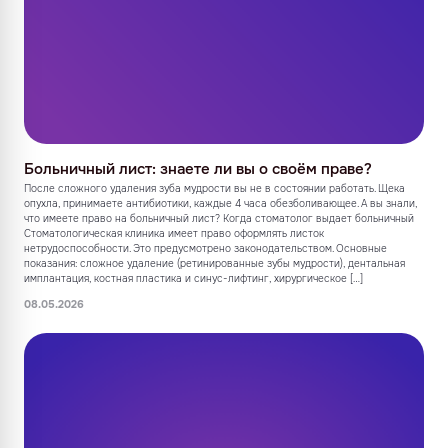
Больничный лист: знаете ли вы о своём праве?
После сложного удаления зуба мудрости вы не в состоянии работать. Щека
опухла, принимаете антибиотики, каждые 4 часа обезболивающее. А вы знали,
что имеете право на больничный лист? Когда стоматолог выдает больничный
Стоматологическая клиника имеет право оформлять листок
нетрудоспособности. Это предусмотрено законодательством. Основные
показания: сложное удаление (ретинированные зубы мудрости), дентальная
имплантация, костная пластика и синус-лифтинг, хирургическое […]
08.05.2026