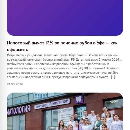
Налоговый вычет 13% за лечение зубов в Уфе — как
оформить
Медицинский рецензент: Томилина Гузель Марсовна — Основатель клиники,
врач высшей категории, Заслуженный врач РБ Дата проверки: 21 марта 2026 г.
Любой гражданин Российской Федерации, официально работающий и
уплачивающий налог на доходы физических лиц (НДФЛ) по ставке 13%, имеет
законное право вернуть часть расходов на стоматологическое лечение. Это
социальный налоговый вычет, предусмотренный подпунктом 3 пункта 1 […]
21.03.2026