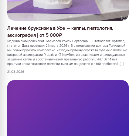
Лечение бруксизма в Уфе — каппы, гнатология,
аксиография | от 5 000₽
Медицинский рецензент: Балмасов Роман Сергеевич — Стоматолог-ортопед,
гнатолог Дата проверки: 21 марта 2026 г. В стоматологии доктора Томилиной
мы лечим бруксизм комплексно: находим причину скрежета зубами с помощью
цифровой аксиографии Proaxis и КТ NewTom, изготавливаем индивидуальные
защитные каппы и восстанавливаем правильную работу ВНЧС. За 14 лет
практики наши гнатологи помогли тысячам пациентов с этой проблемой. […]
21.03.2026