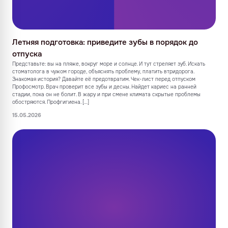
Летняя подготовка: приведите зубы в порядок до
отпуска
Представьте: вы на пляже, вокруг море и солнце. И тут стреляет зуб. Искать
стоматолога в чужом городе, объяснять проблему, платить втридорога.
Знакомая история? Давайте её предотвратим. Чек-лист перед отпуском
Профосмотр. Врач проверит все зубы и десны. Найдет кариес на ранней
стадии, пока он не болит. В жару и при смене климата скрытые проблемы
обостряются. Профгигиена. […]
15.05.2026