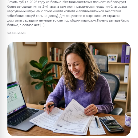
Лечить зубы в 2026 году не больно. Местная анестезия полностью блокирует
болевые ощущения на 2-4 часа, а сам укол практически неощутим благодаря
карпульным шприцам с тончайшими иглами и аппликационной анестезии
(обезболивающий гель на десну). Для пациентов с выраженным страхом
доступны седация и лечение во сне под общим наркозом. Почему раньше было
больно, а сейчас нет […]
23.03.2026