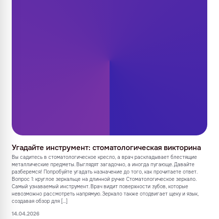
Угадайте инструмент: стоматологическая викторина
Вы садитесь в стоматологическое кресло, а врач раскладывает блестящие
металлические предметы. Выглядят загадочно, а иногда пугающе. Давайте
разберемся! Попробуйте угадать назначение до того, как прочитаете ответ.
Вопрос 1: круглое зеркальце на длинной ручке Стоматологическое зеркало.
Самый узнаваемый инструмент. Врач видит поверхности зубов, которые
невозможно рассмотреть напрямую. Зеркало также отодвигает щеку и язык,
создавая обзор для […]
14.04.2026