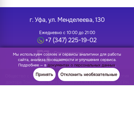
г. Уфа, ул. Менделеева, 130
Ежедневно с 10:00 до 21:00
+7 (347) 225-19-02
Стоматология
Мы используем cookies и сервисы аналитики для работы
Доктора Томилиной
сайта, анализа посещаемости и улучшения сервиса.
Подробнее — в
документах о персональных данных
.
Принять
Отклонить необязательные
Общество с ограниченной ответственностью «Стоматология
доктора Томилиной» ИНН 0274188957, КПП 027401001, ОГРН
1140280043309, ОКПО 27295213 Лицензия: Л041-01170-
02/00383273 от 24.12.2020
Имплантация
Ортодонтия
Импланты Osstem
Элайнеры
Импланты Dentis
Брекеты Damon