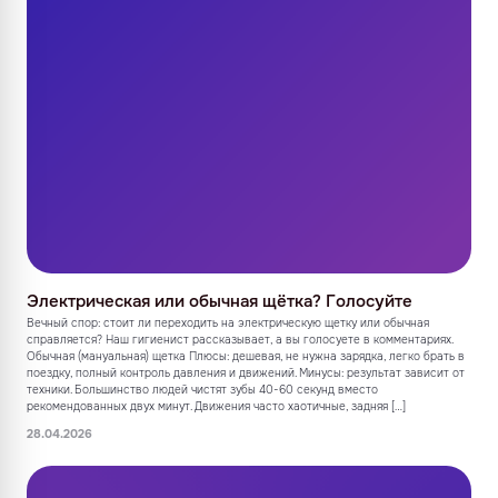
Электрическая или обычная щётка? Голосуйте
Вечный спор: стоит ли переходить на электрическую щетку или обычная
справляется? Наш гигиенист рассказывает, а вы голосуете в комментариях.
Обычная (мануальная) щетка Плюсы: дешевая, не нужна зарядка, легко брать в
поездку, полный контроль давления и движений. Минусы: результат зависит от
техники. Большинство людей чистят зубы 40-60 секунд вместо
рекомендованных двух минут. Движения часто хаотичные, задняя […]
28.04.2026