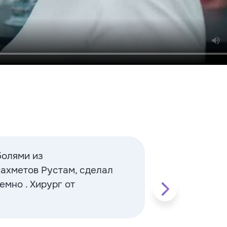
болями из
иахметов Рустам, сделал
емно . Хирург от