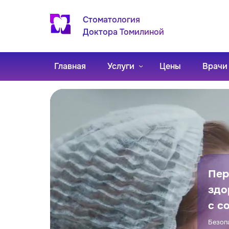
Стоматология
Доктора Томилиной
Главная
Услуги
Цены
Врачи
Пер
здо
с с
Безоп