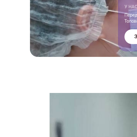
У НА
Перед
Топов
З