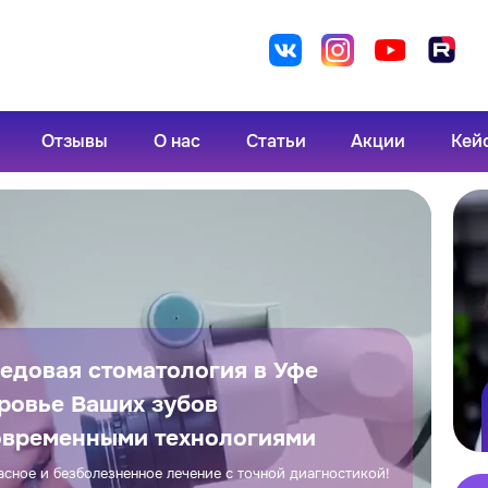
Отзывы
О нас
Статьи
Акции
Кей
едовая стоматология в Уфе
ровье Ваших зубов
овременными технологиями
асное и безболезненное лечение с точной диагностикой!