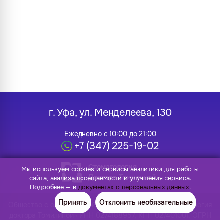
г. Уфа, ул. Менделеева, 130
Ежедневно с 10:00 до 21:00
+7 (347) 225-19-02
Стоматология
Мы используем cookies и сервисы аналитики для работы
Доктора Томилиной
сайта, анализа посещаемости и улучшения сервиса.
Подробнее — в
документах о персональных данных
.
Принять
Отклонить необязательные
Общество с ограниченной ответственностью «Стоматология
доктора Томилиной» ИНН 0274188957, КПП 027401001, ОГРН