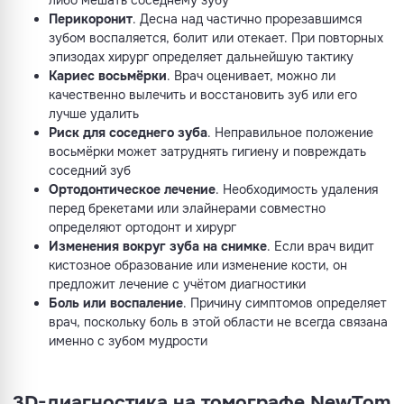
либо мешать соседнему зубу
Перикоронит
. Десна над частично прорезавшимся
зубом воспаляется, болит или отекает. При повторных
эпизодах хирург определяет дальнейшую тактику
Кариес восьмёрки
. Врач оценивает, можно ли
качественно вылечить и восстановить зуб или его
лучше удалить
Риск для соседнего зуба
. Неправильное положение
восьмёрки может затруднять гигиену и повреждать
соседний зуб
Ортодонтическое лечение
. Необходимость удаления
перед брекетами или элайнерами совместно
определяют ортодонт и хирург
Изменения вокруг зуба на снимке
. Если врач видит
кистозное образование или изменение кости, он
предложит лечение с учётом диагностики
Боль или воспаление
. Причину симптомов определяет
врач, поскольку боль в этой области не всегда связана
именно с зубом мудрости
3D-диагностика на томографе NewTom