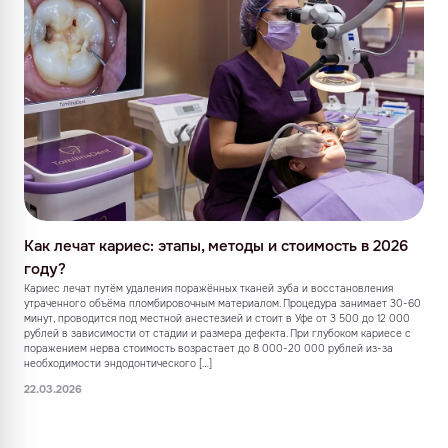
Как лечат кариес: этапы, методы и стоимость в 2026
году?
Кариес лечат путём удаления поражённых тканей зуба и восстановления
утраченного объёма пломбировочным материалом. Процедура занимает 30-60
минут, проводится под местной анестезией и стоит в Уфе от 3 500 до 12 000
рублей в зависимости от стадии и размера дефекта. При глубоком кариесе с
поражением нерва стоимость возрастает до 8 000-20 000 рублей из-за
необходимости эндодонтического […]
22.03.2026