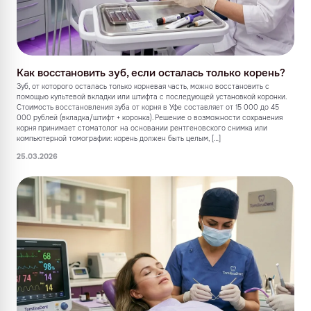
Как восстановить зуб, если осталась только корень?
Зуб, от которого осталась только корневая часть, можно восстановить с
помощью культевой вкладки или штифта с последующей установкой коронки.
Стоимость восстановления зуба от корня в Уфе составляет от 15 000 до 45
000 рублей (вкладка/штифт + коронка). Решение о возможности сохранения
корня принимает стоматолог на основании рентгеновского снимка или
компьютерной томографии: корень должен быть целым, […]
25.03.2026