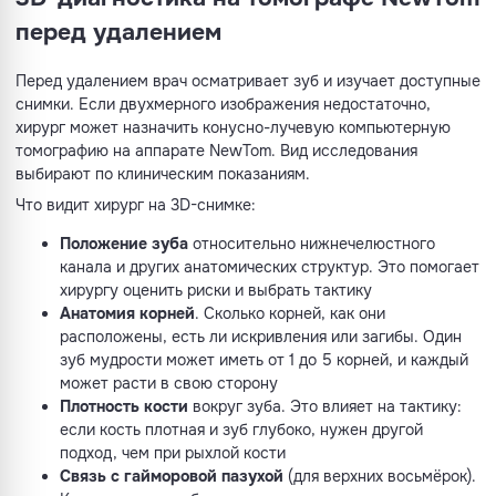
перед удалением
Перед удалением врач осматривает зуб и изучает доступные
снимки. Если двухмерного изображения недостаточно,
хирург может назначить конусно-лучевую компьютерную
томографию на аппарате NewTom. Вид исследования
выбирают по клиническим показаниям.
Что видит хирург на 3D-снимке:
Положение зуба
относительно нижнечелюстного
канала и других анатомических структур. Это помогает
хирургу оценить риски и выбрать тактику
Анатомия корней
. Сколько корней, как они
расположены, есть ли искривления или загибы. Один
зуб мудрости может иметь от 1 до 5 корней, и каждый
может расти в свою сторону
Плотность кости
вокруг зуба. Это влияет на тактику:
если кость плотная и зуб глубоко, нужен другой
подход, чем при рыхлой кости
Связь с гайморовой пазухой
(для верхних восьмёрок).