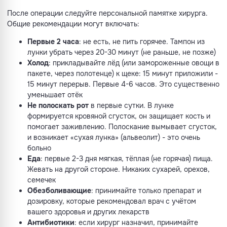
После операции следуйте персональной памятке хирурга.
Общие рекомендации могут включать:
Первые 2 часа
: не есть, не пить горячее. Тампон из
лунки убрать через 20-30 минут (не раньше, не позже)
Холод
: прикладывайте лёд (или замороженные овощи в
пакете, через полотенце) к щеке: 15 минут приложили -
15 минут перерыв. Первые 4-6 часов. Это существенно
уменьшает отёк
Не полоскать рот
в первые сутки. В лунке
формируется кровяной сгусток, он защищает кость и
помогает заживлению. Полоскание вымывает сгусток,
и возникает «сухая лунка» (альвеолит) - это очень
больно
Еда
: первые 2-3 дня мягкая, тёплая (не горячая) пища.
Жевать на другой стороне. Никаких сухарей, орехов,
семечек
Обезболивающие
: принимайте только препарат и
дозировку, которые рекомендовал врач с учётом
вашего здоровья и других лекарств
Антибиотики
: если хирург назначил, принимайте