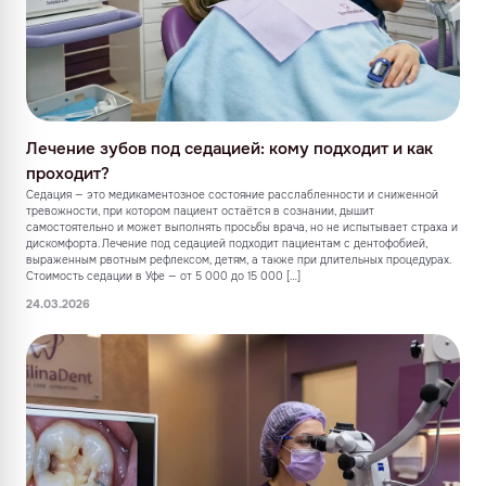
Лечение зубов под седацией: кому подходит и как
проходит?
Седация — это медикаментозное состояние расслабленности и сниженной
тревожности, при котором пациент остаётся в сознании, дышит
самостоятельно и может выполнять просьбы врача, но не испытывает страха и
дискомфорта. Лечение под седацией подходит пациентам с дентофобией,
выраженным рвотным рефлексом, детям, а также при длительных процедурах.
Стоимость седации в Уфе — от 5 000 до 15 000 […]
24.03.2026