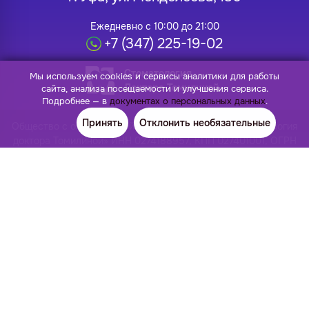
Ежедневно с 10:00 до 21:00
+7 (347) 225-19-02
Стоматология
Мы используем cookies и сервисы аналитики для работы
Доктора Томилиной
сайта, анализа посещаемости и улучшения сервиса.
Подробнее — в
документах о персональных данных
.
Принять
Отклонить необязательные
Общество с ограниченной ответственностью «Стоматология
доктора Томилиной» ИНН 0274188957, КПП 027401001, ОГРН
1140280043309, ОКПО 27295213 Лицензия: Л041-01170-
02/00383273 от 24.12.2020
Имплантация
Ортодонтия
Импланты Osstem
Элайнеры
Импланты Dentis
Брекеты Damon
All-on-4 имплантация
Сапфировые брекеты
All-on-8 имплантация
Керамические брекеты
Импланты AnyRidge
Пластинки для детей