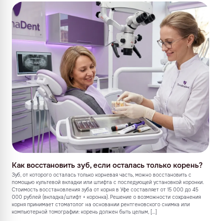
Как восстановить зуб, если осталась только корень?
Зуб, от которого осталась только корневая часть, можно восстановить с
помощью культевой вкладки или штифта с последующей установкой коронки.
Стоимость восстановления зуба от корня в Уфе составляет от 15 000 до 45
000 рублей (вкладка/штифт + коронка). Решение о возможности сохранения
корня принимает стоматолог на основании рентгеновского снимка или
компьютерной томографии: корень должен быть целым, […]