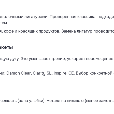
оволочными лигатурами. Проверенная классика, подходит
тем.
я, кофе и красящих продуктов. Замена лигатур проводитс
екеты
ую дугу. Это уменьшает трение, ускоряет перемещение 
: Damon Clear, Clarity SL, Inspire ICE. Выбор конкретно
елюсть (зона улыбки), металл на нижнюю (менее заметна