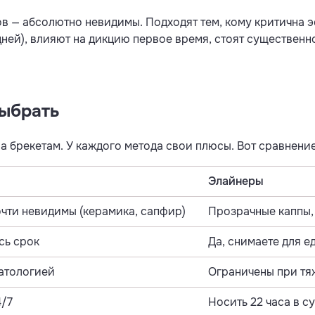
в — абсолютно невидимы. Подходят тем, кому критична эс
дней), влияют на дикцию первое время, стоят существенн
выбрать
а брекетам. У каждого метода свои плюсы. Вот сравнени
Элайнеры
очти невидимы (керамика, сапфир)
Прозрачные каппы,
сь срок
Да, снимаете для е
атологией
Ограничены при тя
4/7
Носить 22 часа в су