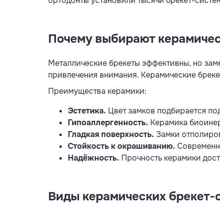
ортодонты установили тысячи брекет-систем
Почему выбирают керамичес
Металлические брекеты эффективны, но замет
привлечения внимания. Керамические бреке
Преимущества керамики:
Эстетика.
Цвет замков подбирается под
Гипоаллергенность.
Керамика биоинер
Гладкая поверхность.
Замки отполирова
Стойкость к окрашиванию.
Современна
Надёжность.
Прочность керамики доста
Виды керамических брекет-