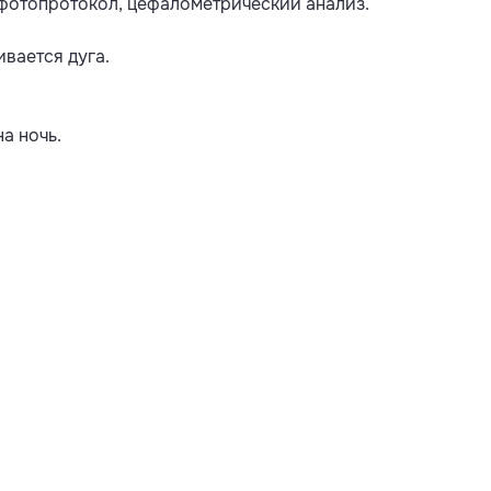
 фотопротокол, цефалометрический анализ.
вается дуга.
а ночь.