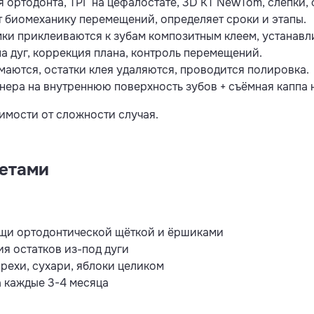
 ортодонта, ТРГ на цефалостате, 3D КТ NewTom, слепки,
 биомеханику перемещений, определяет сроки и этапы.
ки приклеиваются к зубам композитным клеем, устанавли
а дуг, коррекция плана, контроль перемещений.
аются, остатки клея удаляются, проводится полировка.
ера на внутреннюю поверхность зубов + съёмная каппа н
симости от сложности случая.
кетами
ищи ортодонтической щёткой и ёршиками
я остатков из-под дуги
рехи, сухари, яблоки целиком
 каждые 3-4 месяца