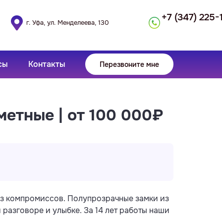
+7 (347) 225-
г. Уфа, ул. Менделеева, 130
сы
Контакты
Перезвоните мне
метные | от 100 000₽
ез компромиссов. Полупрозрачные замки из
разговоре и улыбке. За 14 лет работы наши