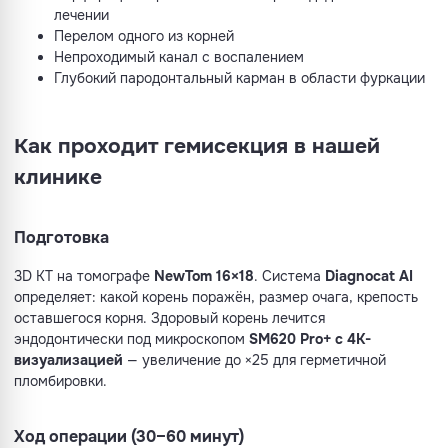
лечении
Перелом одного из корней
Непроходимый канал с воспалением
Глубокий пародонтальный карман в области фуркации
Как проходит гемисекция в нашей
клинике
Подготовка
3D КТ на томографе
NewTom 16×18
. Система
Diagnocat AI
определяет: какой корень поражён, размер очага, крепость
оставшегося корня. Здоровый корень лечится
эндодонтически под микроскопом
SM620 Pro+ с 4K-
визуализацией
— увеличение до ×25 для герметичной
пломбировки.
Ход операции (30–60 минут)