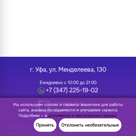
г. Уфа, ул. Менделеева, 130
Ежедневно с 10:00 до 21:00
+7 (347) 225-19-02
Стоматология
Мы используем cookies и сервисы аналитики для работы
Доктора Томилиной
сайта, анализа посещаемости и улучшения сервиса.
Подробнее — в
документах о персональных данных
.
Принять
Отклонить необязательные
Общество с ограниченной ответственностью «Стоматология
доктора Томилиной» ИНН 0274188957, КПП 027401001, ОГРН