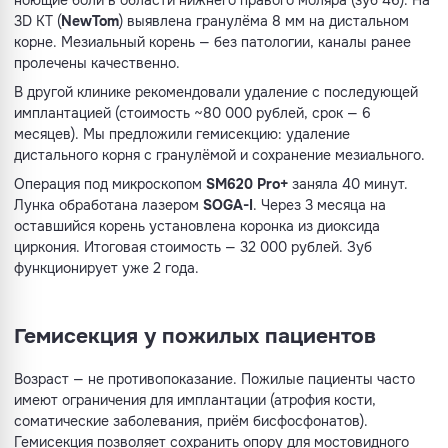
ноющие боли в области нижнего правого моляра (зуб 46). На
3D КТ (
NewTom
) выявлена гранулёма 8 мм на дистальном
корне. Мезиальный корень — без патологии, каналы ранее
пролечены качественно.
В другой клинике рекомендовали удаление с последующей
имплантацией (стоимость ~80 000 рублей, срок — 6
месяцев). Мы предложили гемисекцию: удаление
дистального корня с гранулёмой и сохранение мезиального.
Операция под микроскопом
SM620 Pro+
заняла 40 минут.
Лунка обработана лазером
SOGA-I
. Через 3 месяца на
оставшийся корень установлена коронка из диоксида
циркония. Итоговая стоимость — 32 000 рублей. Зуб
функционирует уже 2 года.
Гемисекция у пожилых пациентов
Возраст — не противопоказание. Пожилые пациенты часто
имеют ограничения для имплантации (атрофия кости,
соматические заболевания, приём бисфосфонатов).
Гемисекция позволяет сохранить опору для мостовидного