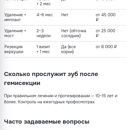
+ 2 мес
Удаление +
4–6 мес
Нет
от 45 000
имплант
₽
Удаление +
2–3
Нет (обточка
от 25 000
мост
недели
соседних)
₽
Резекция
1 визит
Да (все
от 8 000 ₽
верхушки
+ 1 мес
корни)
Сколько прослужит зуб после
гемисекции
При правильном лечении и протезировании — 10–15 лет и
более. Контроль на ежегодных профосмотрах.
Часто задаваемые вопросы