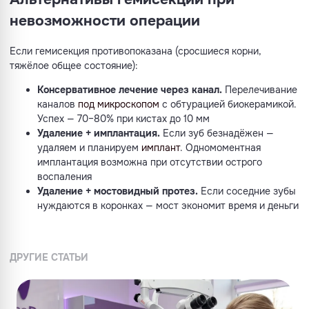
невозможности операции
Если гемисекция противопоказана (сросшиеся корни,
тяжёлое общее состояние):
Консервативное лечение через канал.
Перелечивание
каналов
под микроскопом
с обтурацией биокерамикой.
Успех — 70–80% при кистах до 10 мм
Удаление + имплантация.
Если зуб безнадёжен —
удаляем и планируем
имплант
. Одномоментная
имплантация возможна при отсутствии острого
воспаления
Удаление + мостовидный протез.
Если соседние зубы
нуждаются в коронках — мост экономит время и деньги
ДРУГИЕ СТАТЬИ