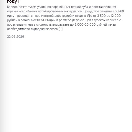
году?
Кариес лечат путём удаления поражённых тканей зуба и восстановления
утраченного объёма пломбировочным материалом. Процедура занимает 30-60
минут, проводится под местной анестезией и стоит в Уфе от 3 500 до 12 000
рублей в зависимости от стадии и размера дефекта. При глубоком кариесе с
поражением нерва стоимость возрастает до 8 000-20 000 рублей из-за
необходимости эндодонтического […]
22.03.2026