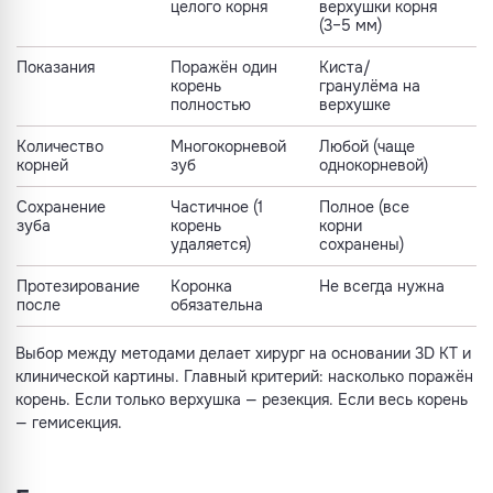
целого корня
верхушки корня
(3–5 мм)
Показания
Поражён один
Киста/
корень
гранулёма на
полностью
верхушке
Количество
Многокорневой
Любой (чаще
корней
зуб
однокорневой)
Сохранение
Частичное (1
Полное (все
зуба
корень
корни
удаляется)
сохранены)
Протезирование
Коронка
Не всегда нужна
после
обязательна
Выбор между методами делает хирург на основании 3D КТ и
клинической картины. Главный критерий: насколько поражён
корень. Если только верхушка — резекция. Если весь корень
— гемисекция.