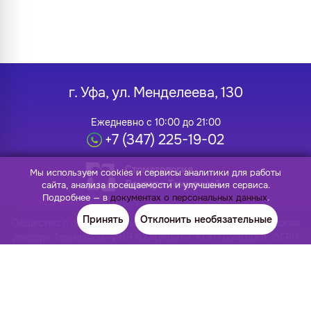
г. Уфа, ул. Менделеева, 130
Ежедневно с 10:00 до 21:00
+7 (347) 225-19-02
Стоматология
Мы используем cookies и сервисы аналитики для работы
Доктора Томилиной
сайта, анализа посещаемости и улучшения сервиса.
Подробнее — в
документах о персональных данных
.
Принять
Отклонить необязательные
Общество с ограниченной ответственностью «Стоматология
доктора Томилиной» ИНН 0274188957, КПП 027401001, ОГРН
1140280043309, ОКПО 27295213 Лицензия: Л041-01170-
02/00383273 от 24.12.2020