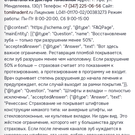
Менделеева, 130/1 Телефон:
+7 (347) 225-06-56
Сайт:
tomilinadent.ru
Лицензия: L041-01170-02/00383273 Режим
работы: Пн-Пт 8:00-20:00, Сб 9:00-15:00
{"@context": "https://schema.org", "@type": "FAQPage",
"mainEntity": [{"@type": "Question", "name": "Восстановление
зуба — только при разрушении менее 50%",
"acceptedAnswer": {"@type": "Answer", "text": "Вот здесь
важное ограничение. Реставрация пломбой покрывается,
если зуб разрушен менее чем наполовину. Если разрушение
50% и больше — страховая считает это показанием к
протезированию, а протезирование в программу не входит.
Врач оценивает степень разрушения до начала лечения и
предупреждает, если случай выходит за рамки покрытия."}},
{"@type": "Question", "name": "Штифты и вкладки — полностью
исключены", "acceptedAnswer": {"@type": "Answer", "text":
"Ренессанс Страхование не покрывает штифтовые
конструкции никакого типа: ни анкерные штифты, ни
стекловолоконные, ни культевые вкладки. Ни один вид. Это
жёсткое ограничение, которого нет у большинства других
страховых. Если после лечения каналов зуб нуждается в
укреплении штифтом, эта часть работы оплачивается за ваш