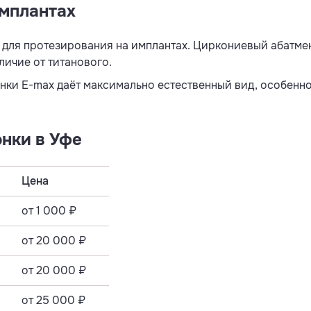
имплантах
 для протезирования на имплантах. Циркониевый абатме
личие от титанового.
ки E-max даёт максимально естественный вид, особенно
нки в Уфе
Цена
от 1 000 ₽
от 20 000 ₽
от 20 000 ₽
от 25 000 ₽