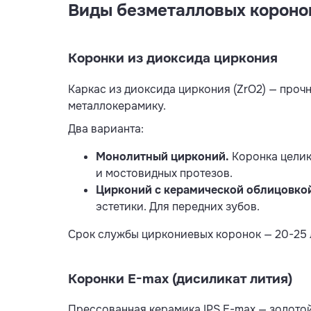
Виды безметалловых короно
Коронки из диоксида циркония
Каркас из диоксида циркония (ZrO2) — проч
металлокерамику.
Два варианта:
Монолитный цирконий.
Коронка целик
и мостовидных протезов.
Цирконий с керамической облицовко
эстетики. Для передних зубов.
Срок службы циркониевых коронок — 20-25 
Коронки E-max (дисиликат лития)
Прессованная керамика IPS E-max — золотой