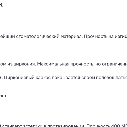
к
нейший стоматологический материал. Прочность на изгиб
ом из циркония. Максимальная прочность, но ограниченн
й.
Циркониевый каркас покрывается слоем полевошпатно
лет.
 стандарт эстетики в протезировании. Прочность 400 МП