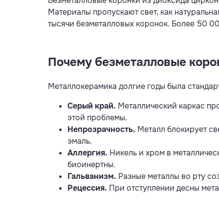
Безметалловые коронки из диоксида циркони
Материалы пропускают свет, как натуральная
тысячи безметалловых коронок. Более 50 00
Почему безметалловые коро
Металлокерамика долгие годы была стандарт
Серый край.
Металлический каркас про
этой проблемы.
Непрозрачность.
Металл блокирует све
эмаль.
Аллергия.
Никель и хром в металличес
биоинертны.
Гальванизм.
Разные металлы во рту со
Рецессия.
При отступлении десны метал