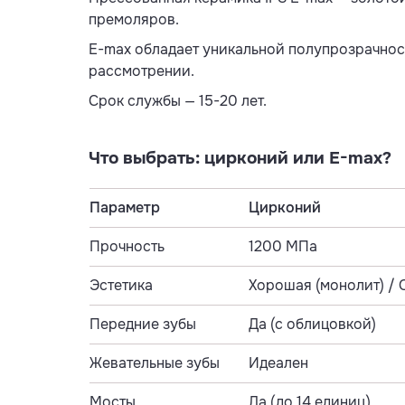
премоляров.
E-max обладает уникальной полупрозрачност
рассмотрении.
Срок службы — 15-20 лет.
Что выбрать: цирконий или E-max?
Параметр
Цирконий
Прочность
1200 МПа
Эстетика
Хорошая (монолит) / 
Передние зубы
Да (с облицовкой)
Жевательные зубы
Идеален
Мосты
Да (до 14 единиц)