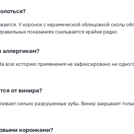
колоться?
вается. У коронок с керамической облицовкой сколы об
 правильных показаниях скалывается крайне редко.
и аллергикам?
 За всю историю применения не зафиксировано ни одного
тся от винира?
вливает сильно разрушенные зубы. Винир закрывает толь
ловыми коронками?