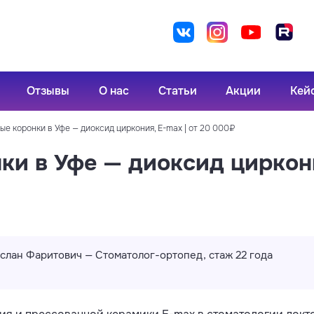
Отзывы
О нас
Статьи
Акции
Кей
е коронки в Уфе — диоксид циркония, E-max | от 20 000₽
и в Уфе — диоксид циркония
слан Фаритович — Стоматолог-ортопед, стаж 22 года