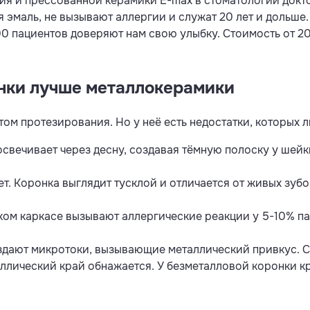
я и прессованной керамики E-max в стоматологии докто
 эмаль, не вызывают аллергии и служат 20 лет и дольше.
0 пациентов доверяют нам свою улыбку. Стоимость от 2
нки лучше металлокерамики
ом протезирования. Но у неё есть недостатки, которых 
свечивает через десну, создавая тёмную полоску у шейк
т. Коронка выглядит тусклой и отличается от живых зубов
ком каркасе вызывают аллергические реакции у 5-10% п
здают микротоки, вызывающие металлический привкус. С
лический край обнажается. У безметалловой коронки край