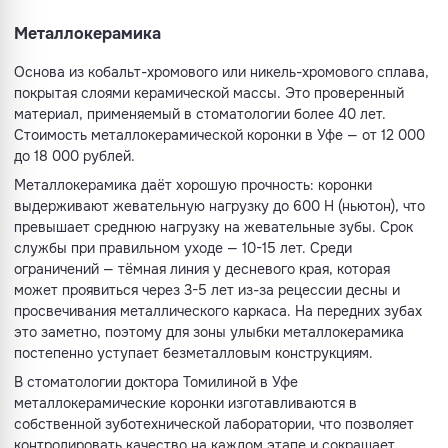
Металлокерамика
Основа из кобальт-хромового или никель-хромового сплава,
покрытая слоями керамической массы. Это проверенный
материал, применяемый в стоматологии более 40 лет.
Стоимость металлокерамической коронки в Уфе — от 12 000
до 18 000 рублей.
Металлокерамика даёт хорошую прочность: коронки
выдерживают жевательную нагрузку до 600 Н (ньютон), что
превышает среднюю нагрузку на жевательные зубы. Срок
службы при правильном уходе — 10-15 лет. Среди
ограничений — тёмная линия у десневого края, которая
может проявиться через 3-5 лет из-за рецессии десны и
просвечивания металлического каркаса. На передних зубах
это заметно, поэтому для зоны улыбки металлокерамика
постепенно уступает безметалловым конструкциям.
В стоматологии доктора Томилиной в Уфе
металлокерамические коронки изготавливаются в
собственной зуботехнической лаборатории, что позволяет
контролировать качество на каждом этапе и сокращает