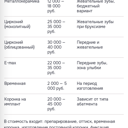
Металлокерамика
12 000 —
Жевательные зубы,
18 000
бюджетный
руб.
вариант
Цирконий
25 000 —
Жевательные зубы
(монолитный)
35 000
при бруксизме
руб.
Цирконий
30 000 —
Передние и
(облицованный)
40 000
жевательные
руб.
E-max
22 000 —
Передние зубы,
35 000
зона улыбки
руб.
Временная
2 000 — 5
На период
000 руб.
изготовления
Коронка на
20 000 —
Зависит от типа
имплант
45 000
абатмента
руб.
В стоимость входит: препарирование, оттиск, временная
коронка, изготовление постоянной коронки, фиксация.