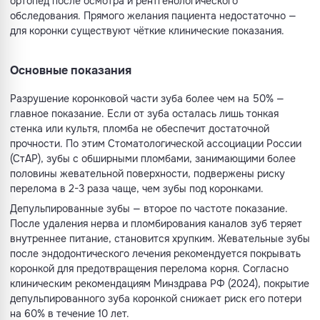
ортопед после осмотра и рентгенологического
обследования. Прямого желания пациента недостаточно —
для коронки существуют чёткие клинические показания.
Основные показания
Разрушение коронковой части зуба более чем на 50% —
главное показание. Если от зуба осталась лишь тонкая
стенка или культя, пломба не обеспечит достаточной
прочности. По этим Стоматологической ассоциации России
(СтАР), зубы с обширными пломбами, занимающими более
половины жевательной поверхности, подвержены риску
перелома в 2-3 раза чаще, чем зубы под коронками.
Депульпированные зубы — второе по частоте показание.
После удаления нерва и пломбирования каналов зуб теряет
внутреннее питание, становится хрупким. Жевательные зубы
после эндодонтического лечения рекомендуется покрывать
коронкой для предотвращения перелома корня. Согласно
клиническим рекомендациям Минздрава РФ (2024), покрытие
депульпированного зуба коронкой снижает риск его потери
на 60% в течение 10 лет.