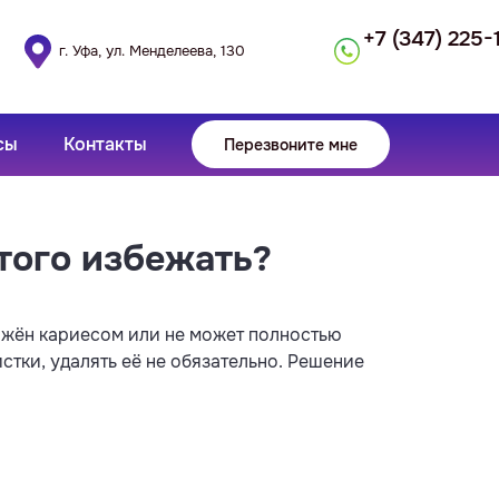
+7 (347) 225-
г. Уфа, ул. Менделеева, 130
сы
Контакты
Перезвоните мне
того избежать?
ражён кариесом или не может полностью
стки, удалять её не обязательно. Решение