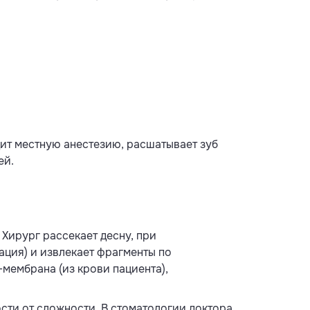
дит местную анестезию, расшатывает зуб
ей.
Хирург рассекает десну, при
ация) и извлекает фрагменты по
мембрана (из крови пациента),
сти от сложности. В стоматологии доктора