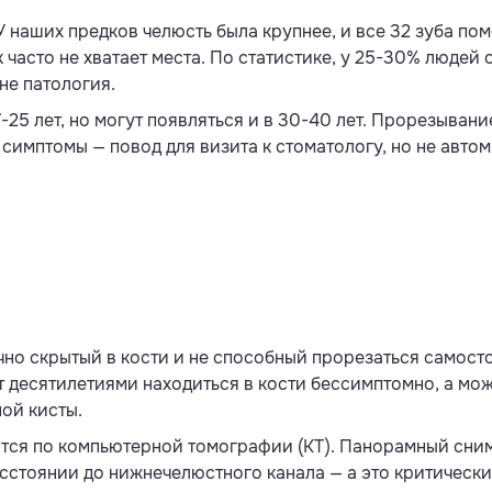
 У наших предков челюсть была крупнее, и все 32 зуба п
к часто не хватает места. По статистике, у 25-30% людей
не патология.
-25 лет, но могут появляться и в 30-40 лет. Прорезыван
симптомы — повод для визита к стоматологу, но не авто
но скрытый в кости и не способный прорезаться самосто
десятилетиями находиться в кости бессимптомно, а мож
ой кисты.
тся по компьютерной томографии (КТ). Панорамный сним
асстоянии до нижнечелюстного канала — а это критическ