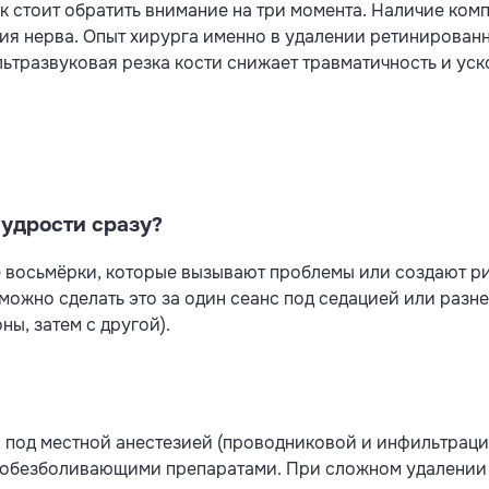
к стоит обратить внимание на три момента. Наличие ко
я нерва. Опыт хирурга именно в удалении ретинированн
ьтразвуковая резка кости снижает травматичность и уск
мудрости сразу?
 те восьмёрки, которые вызывают проблемы или создают р
ожно сделать это за один сеанс под седацией или разнес
ны, затем с другой).
 под местной анестезией (проводниковой и инфильтрац
ся обезболивающими препаратами. При сложном удалени