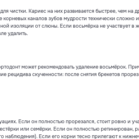
я чистки. Кариес на них развивается быстрее, чем на д
ие корневых каналов зубов мудрости технически сложно 
нной изоляции от слюны. Если восьмёрка не участвует в 
ле удалить.
ортодонт может рекомендовать удаление восьмёрок. При
ие рецидива скученности: после снятия брекетов проре
уациях. Если он полностью прорезался, стоит ровно и уч
естёрки или семёрки. Если он полностью ретинирован, р
о наблюдения). Если его корни тесно прилегают к нижне