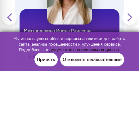
Мухтаруллина Ирина Раилевна
Мы используем cookies и сервисы аналитики для работы
врач-ортодонт. Отличник стоматологии
сайта, анализа посещаемости и улучшения сервиса.
Подробнее — в
документах о персональных данных
.
О враче
Записаться
Принять
Отклонить необязательные
г. Уфа, ул. Менделеева, 130
Ежедневно с 10:00 до 21:00
+7 (347) 225-19-02
Стоматология