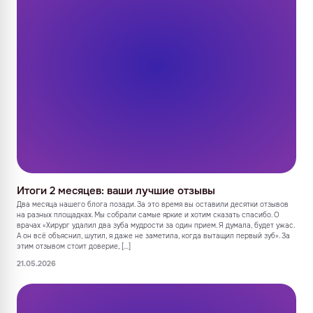
Итоги 2 месяцев: ваши лучшие отзывы
Два месяца нашего блога позади. За это время вы оставили десятки отзывов
на разных площадках. Мы собрали самые яркие и хотим сказать спасибо. О
врачах «Хирург удалил два зуба мудрости за один прием. Я думала, будет ужас.
А он всё объяснил, шутил, я даже не заметила, когда вытащил первый зуб». За
этим отзывом стоит доверие, […]
21.05.2026