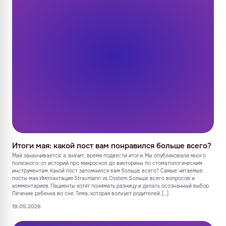
Итоги мая: какой пост вам понравился больше всего?
Май заканчивается, а значит, время подвести итоги. Мы опубликовали много
полезного: от историй про микроскоп до викторины по стоматологическим
инструментам. Какой пост запомнился вам больше всего? Самые читаемые
посты мая Имплантация Straumann vs Osstem. Больше всего вопросов и
комментариев. Пациенты хотят понимать разницу и делать осознанный выбор.
Лечение ребенка во сне. Тема, которая волнует родителей. […]
19.05.2026