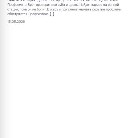
Знакомая история? Давайте её предотвратим. Чек-лист перед отпуском
Профосмотр. Врач проверит все зубы и десны. Найдет кариес на ранней
стадии, пока он не болит. В жару и при смене климата скрытые проблемы
обостряются. Профгигиена. […]
15.05.2026