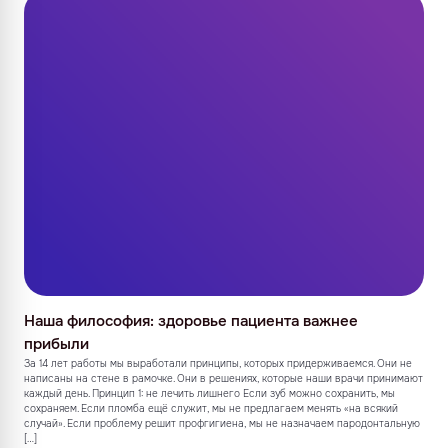
Наша философия: здоровье пациента важнее
прибыли
За 14 лет работы мы выработали принципы, которых придерживаемся. Они не
написаны на стене в рамочке. Они в решениях, которые наши врачи принимают
каждый день. Принцип 1: не лечить лишнего Если зуб можно сохранить, мы
сохраняем. Если пломба ещё служит, мы не предлагаем менять «на всякий
случай». Если проблему решит профгигиена, мы не назначаем пародонтальную
[…]