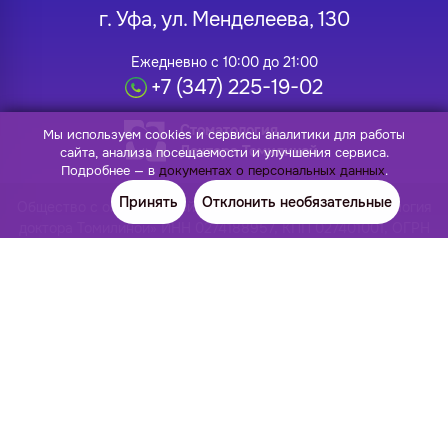
г. Уфа, ул. Менделеева, 130
Ежедневно с 10:00 до 21:00
+7 (347) 225-19-02
Стоматология
Мы используем cookies и сервисы аналитики для работы
Доктора Томилиной
сайта, анализа посещаемости и улучшения сервиса.
Подробнее — в
документах о персональных данных
.
Принять
Отклонить необязательные
Общество с ограниченной ответственностью «Стоматология
доктора Томилиной» ИНН 0274188957, КПП 027401001, ОГРН
1140280043309, ОКПО 27295213 Лицензия: Л041-01170-
02/00383273 от 24.12.2020
Имплантация
Ортодонтия
Импланты Osstem
Элайнеры
Импланты Dentis
Брекеты Damon
All-on-4 имплантация
Сапфировые брекеты
All-on-8 имплантация
Керамические брекеты